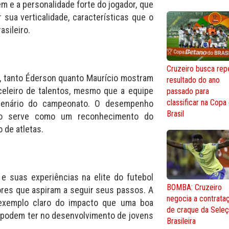
em e a personalidade forte do jogador, que
sua verticalidade, características que o
sileiro.
Cruzeiro busca repe
o, tanto Éderson quanto Maurício mostram
resultado do ano
celeiro de talentos, mesmo que a equipe
passado para
classificar na Copa
l cenário do campeonato. O desempenho
Brasil
o serve como um reconhecimento do
 de atletas.
 e suas experiências na elite do futebol
BOMBA: Cruzeiro
ores que aspiram a seguir seus passos. A
negocia a contrata
 exemplo claro do impacto que uma boa
de craque da Sele
 podem ter no desenvolvimento de jovens
Brasileira