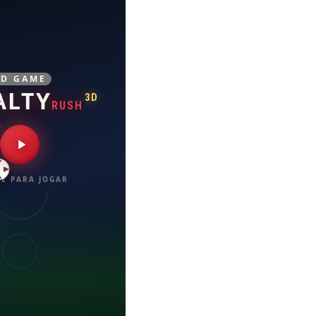
3D GAME
ALTY
3D
RUSH
E PARA JOGAR