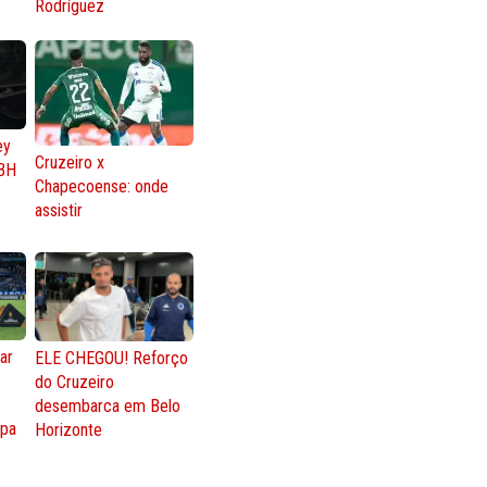
Rodríguez
ey
Cruzeiro x
BH
Chapecoense: onde
assistir
ar
ELE CHEGOU! Reforço
do Cruzeiro
o
desembarca em Belo
opa
Horizonte