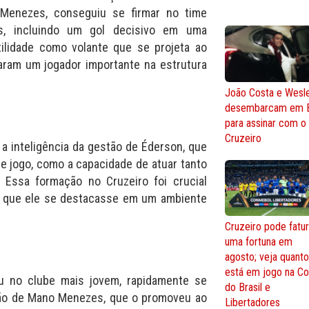
enezes, conseguiu se firmar no time
es, incluindo um gol decisivo em uma
tilidade como volante que se projeta ao
naram um jogador importante na estrutura
João Costa e Wesl
desembarcam em 
para assinar com o
Cruzeiro
a inteligência da gestão de Éderson, que
e jogo, como a capacidade de atuar tanto
 Essa formação no Cruzeiro foi crucial
o que ele se destacasse em um ambiente
Cruzeiro pode fatur
uma fortuna em
agosto; veja quant
está em jogo na C
ou no clube mais jovem, rapidamente se
do Brasil e
ão de Mano Menezes, que o promoveu ao
Libertadores