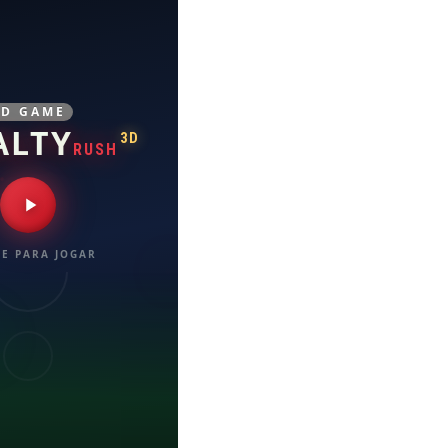
3D GAME
ALTY
3D
RUSH
E PARA JOGAR