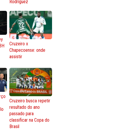
Rodríguez
ey
Cruzeiro x
BH
Chapecoense: onde
assistir
rço
Cruzeiro busca repetir
resultado do ano
lo
passado para
classificar na Copa do
Brasil