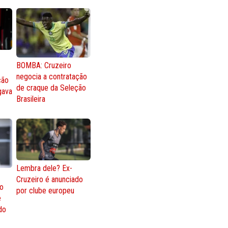
BOMBA: Cruzeiro
negocia a contratação
ção
de craque da Seleção
gava
Brasileira
Lembra dele? Ex-
Cruzeiro é anunciado
go
por clube europeu
e
 do