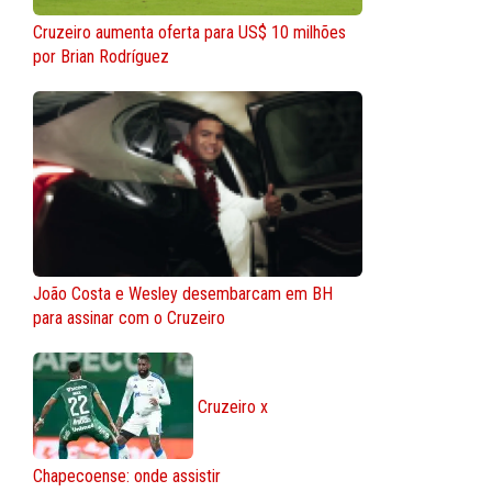
Cruzeiro aumenta oferta para US$ 10 milhões
por Brian Rodríguez
João Costa e Wesley desembarcam em BH
para assinar com o Cruzeiro
Cruzeiro x
Chapecoense: onde assistir