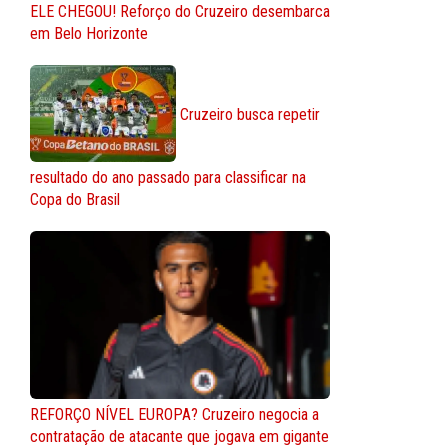
ELE CHEGOU! Reforço do Cruzeiro desembarca
em Belo Horizonte
Cruzeiro busca repetir
resultado do ano passado para classificar na
Copa do Brasil
REFORÇO NÍVEL EUROPA? Cruzeiro negocia a
contratação de atacante que jogava em gigante