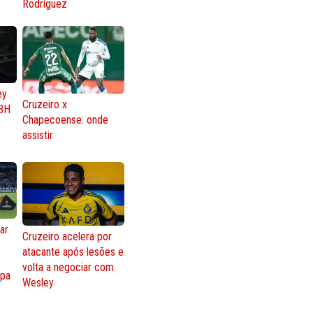
Rodríguez
ey
Cruzeiro x
BH
Chapecoense: onde
assistir
ar
Cruzeiro acelera por
atacante após lesões e
o
volta a negociar com
opa
Wesley