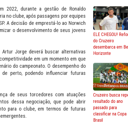
em 2022, durante a gestão de Ronaldo
ória no clube, após passagens por equipes
P. A decisão de emprestá-lo ao Norwich
ximizar o desenvolvimento de seus jovens
ELE CHEGOU! Refo
do Cruzeiro
desembarca em Be
 Artur Jorge deverá buscar alternativas
Horizonte
a competitividade em um momento em que
cenário do campeonato. O desempenho do
 de perto, podendo influenciar futuras
iança de seus torcedores com atuações
Cruzeiro busca repe
ntos dessa negociação, que pode abrir
resultado do ano
passado para
nto para o clube, em termos de futuras
classificar na Copa
 emergentes.
Brasil