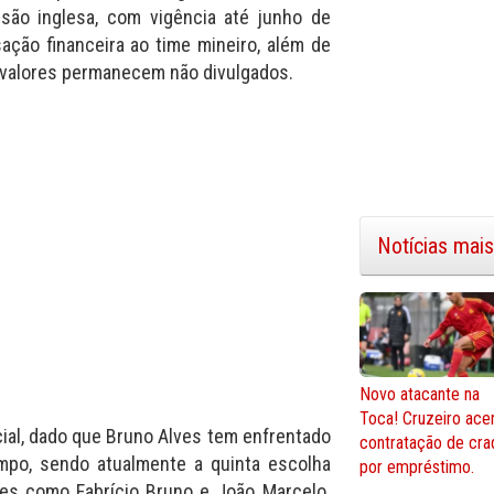
isão inglesa, com vigência até junho de
ção financeira ao time mineiro, além de
 valores permanecem não divulgados.
Notícias mais
Novo atacante na
Toca! Cruzeiro ace
al, dado que Bruno Alves tem enfrentado
contratação de cra
mpo, sendo atualmente a quinta escolha
por empréstimo.
mes como Fabrício Bruno e João Marcelo.