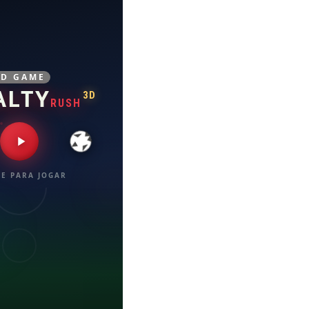
3D GAME
ALTY
3D
RUSH
E PARA JOGAR