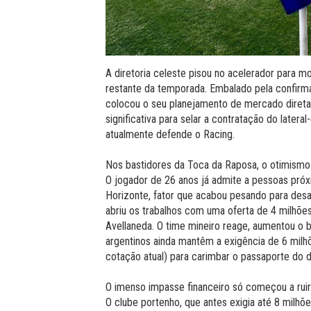
A diretoria celeste pisou no acelerador para 
restante da temporada. Embalado pela confirma
colocou o seu planejamento de mercado diret
significativa para selar a contratação do latera
atualmente defende o Racing.
Nos bastidores da Toca da Raposa, o otimismo
O jogador de 26 anos já admite a pessoas próxi
Horizonte, fator que acabou pesando para desat
abriu os trabalhos com uma oferta de 4 milhõe
Avellaneda. O time mineiro reage, aumentou o b
argentinos ainda mantêm a exigência de 6 milh
cotação atual) para carimbar o passaporte do d
O imenso impasse financeiro só começou a ruir p
O clube portenho, que antes exigia até 8 milhõe