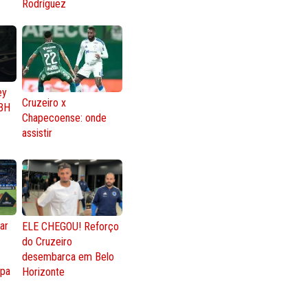
Rodríguez
ey
Cruzeiro x
BH
Chapecoense: onde
assistir
ar
ELE CHEGOU! Reforço
do Cruzeiro
o
desembarca em Belo
opa
Horizonte