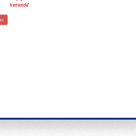
tremenda"
ias