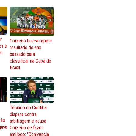
r
Cruzeiro busca repetir
es e
resultado do ano
om
passado para
classificar na Copa do
Brasil
Técnico do Coritiba
dispara contra
ção
arbitragem e acusa
gava
Cruzeiro de fazer
antijogo: "Conivência