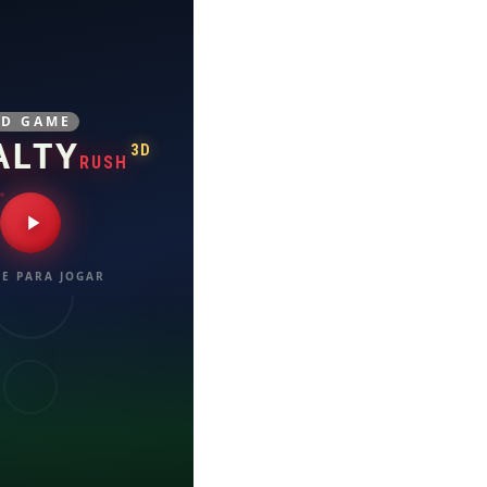
3D GAME
ALTY
3D
RUSH
E PARA JOGAR