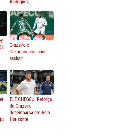
Rodríguez
ey
Cruzeiro x
BH
Chapecoense: onde
assistir
ar
ELE CHEGOU! Reforço
do Cruzeiro
o
desembarca em Belo
opa
Horizonte