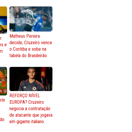
Matheus Pereira
r
decide, Cruzeiro vence
es e
o Coritiba e sobe na
om
tabela do Brasileirão
REFORÇO NÍVEL
tir
EUROPA? Cruzeiro
negocia a contratação
de atacante que jogava
 do
em gigante italiano