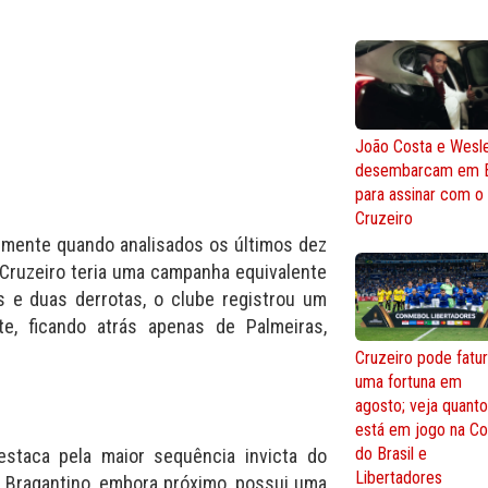
João Costa e Wesl
desembarcam em 
para assinar com o
Cruzeiro
almente quando analisados os últimos dez
 Cruzeiro teria uma campanha equivalente
s e duas derrotas, o clube registrou um
e, ficando atrás apenas de Palmeiras,
Cruzeiro pode fatur
uma fortuna em
agosto; veja quant
está em jogo na C
do Brasil e
estaca pela maior sequência invicta do
Libertadores
O Bragantino, embora próximo, possui uma