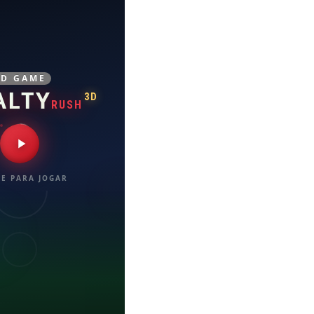
3D GAME
ALTY
3D
RUSH
E PARA JOGAR