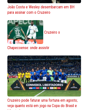
João Costa e Wesley desembarcam em BH
para assinar com o Cruzeiro
Cruzeiro x
Chapecoense: onde assistir
Cruzeiro pode faturar uma fortuna em agosto;
veja quanto está em jogo na Copa do Brasil e