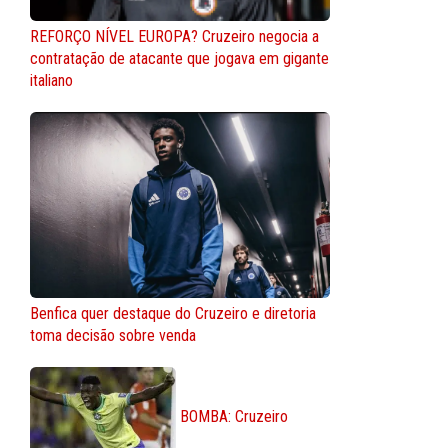
REFORÇO NÍVEL EUROPA? Cruzeiro negocia a
contratação de atacante que jogava em gigante
italiano
Benfica quer destaque do Cruzeiro e diretoria
toma decisão sobre venda
BOMBA: Cruzeiro