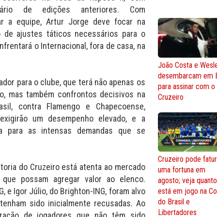
rário de edições anteriores. Com
r a equipe, Artur Jorge deve focar na
 de ajustes táticos necessários para o
frentará o Internacional, fora de casa, na
João Costa e Wesl
desembarcam em 
dor para o clube, que terá não apenas os
para assinar com o
o, mas também confrontos decisivos na
Cruzeiro
sil, contra Flamengo e Chapecoense,
 exigirão um desempenho elevado, e a
da para as intensas demandas que se
Cruzeiro pode fatur
toria do Cruzeiro está atenta ao mercado
uma fortuna em
s que possam agregar valor ao elenco.
agosto; veja quant
 e Igor Júlio, do Brighton-ING, foram alvo
está em jogo na C
do Brasil e
tenham sido inicialmente recusadas. Ao
Libertadores
eração de jogadores que não têm sido