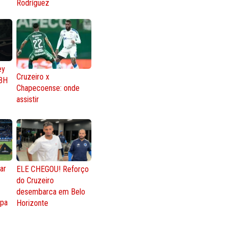
Rodríguez
ey
Cruzeiro x
BH
Chapecoense: onde
assistir
ar
ELE CHEGOU! Reforço
do Cruzeiro
o
desembarca em Belo
opa
Horizonte