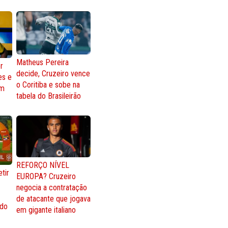
Matheus Pereira
r
decide, Cruzeiro vence
es e
o Coritiba e sobe na
om
tabela do Brasileirão
REFORÇO NÍVEL
tir
EUROPA? Cruzeiro
negocia a contratação
de atacante que jogava
 do
em gigante italiano