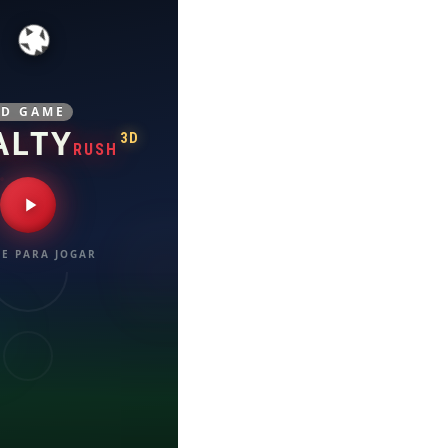
3D GAME
ALTY
3D
RUSH
E PARA JOGAR