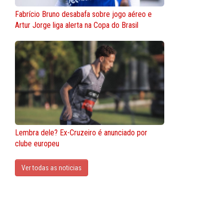
Fabrício Bruno desabafa sobre jogo aéreo e
Artur Jorge liga alerta na Copa do Brasil
Lembra dele? Ex-Cruzeiro é anunciado por
clube europeu
Ver todas as noticias