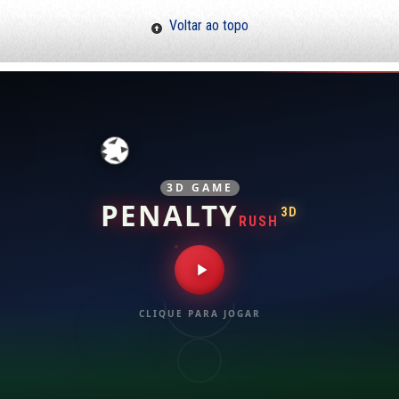
Voltar ao topo
3D GAME
PENALTY
3D
RUSH
CLIQUE PARA JOGAR