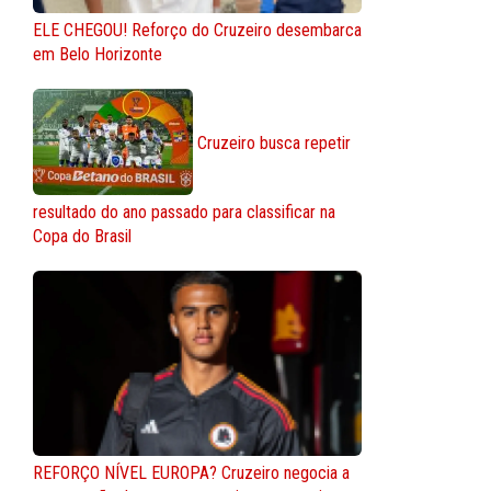
ELE CHEGOU! Reforço do Cruzeiro desembarca
em Belo Horizonte
Cruzeiro busca repetir
resultado do ano passado para classificar na
Copa do Brasil
REFORÇO NÍVEL EUROPA? Cruzeiro negocia a