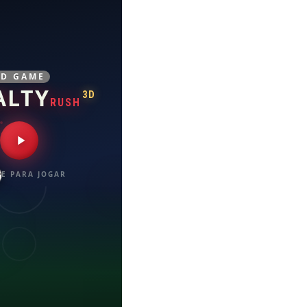
3D GAME
ALTY
3D
RUSH
E PARA JOGAR