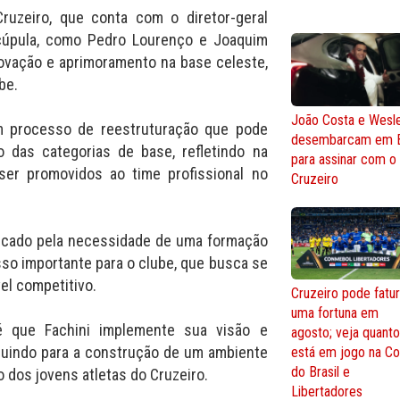
ruzeiro, que conta com o diretor-geral
cúpula, como Pedro Lourenço e Joaquim
novação e aprimoramento na base celeste,
be.
João Costa e Wesl
m processo de reestruturação que pode
desembarcam em 
 das categorias de base, refletindo na
para assinar com o
ser promovidos ao time profissional no
Cruzeiro
marcado pela necessidade de uma formação
sso importante para o clube, que busca se
el competitivo.
Cruzeiro pode fatur
uma fortuna em
é que Fachini implemente sua visão e
agosto; veja quant
ibuindo para a construção de um ambiente
está em jogo na C
do Brasil e
o dos jovens atletas do Cruzeiro.
Libertadores