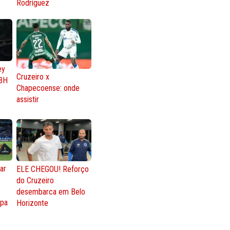
Rodríguez
ey
Cruzeiro x
BH
Chapecoense: onde
assistir
ar
ELE CHEGOU! Reforço
do Cruzeiro
o
desembarca em Belo
opa
Horizonte