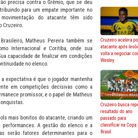
ção precisa contra o Grêmio, que se deu
tribuindo para um empate importante no
 movimentação do atacante têm sido
o Cruzeiro.
Cruzeiro acelera po
Brasileiro, Matheus Pereira também se
atacante após lesõ
mo Internacional e Coritiba, onde sua
volta a negociar c
Sua capacidade de finalizar em condições
Wesley
ontinuidade no elenco.
 a expectativa é que o jogador mantenha
ente em competições decisivas como a
ermanece promissor, e o papel de Matheus
conquistas.
Cruzeiro busca repe
resultado do ano
ols mais bonitos do atacante, criando um
passado para
 performances. A gestão do elenco e a
classificar na Copa
Brasil
as serão fatores determinantes para o