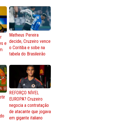
Matheus Pereira
r
decide, Cruzeiro vence
es e
o Coritiba e sobe na
om
tabela do Brasileirão
REFORÇO NÍVEL
tir
EUROPA? Cruzeiro
negocia a contratação
de atacante que jogava
 do
em gigante italiano