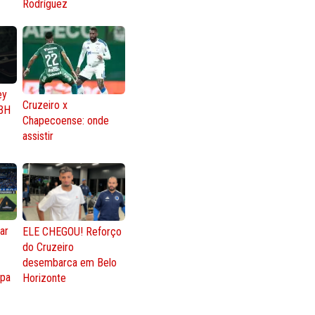
Rodríguez
ey
Cruzeiro x
BH
Chapecoense: onde
assistir
ar
ELE CHEGOU! Reforço
do Cruzeiro
o
desembarca em Belo
opa
Horizonte