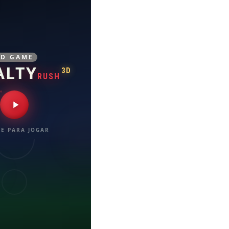
3D GAME
ALTY
3D
RUSH
E PARA JOGAR