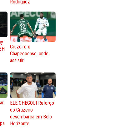
Rodríguez
ey
Cruzeiro x
BH
Chapecoense: onde
assistir
ar
ELE CHEGOU! Reforço
do Cruzeiro
o
desembarca em Belo
opa
Horizonte