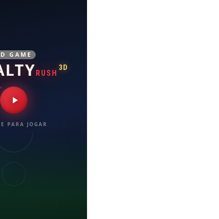
3D GAME
ALTY
3D
RUSH
E PARA JOGAR