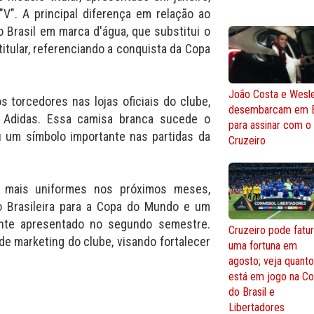
V". A principal diferença em relação ao
 Brasil em marca d'água, que substitui o
itular, referenciando a conquista da Copa
João Costa e Wesl
s torcedores nas lojas oficiais do clube,
desembarcam em 
 Adidas. Essa camisa branca sucede o
para assinar com o
u um símbolo importante nas partidas da
Cruzeiro
ar mais uniformes nos próximos meses,
 Brasileira para a Copa do Mundo e um
mente apresentado no segundo semestre.
Cruzeiro pode fatur
de marketing do clube, visando fortalecer
uma fortuna em
agosto; veja quant
está em jogo na C
do Brasil e
Libertadores