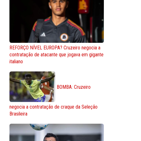
REFORÇO NÍVEL EUROPA? Cruzeiro negocia a
contratação de atacante que jogava em gigante
italiano
BOMBA: Cruzeiro
negocia a contratação de craque da Seleção
Brasileira