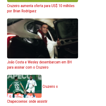
Cruzeiro aumenta oferta para US$ 10 milhões
por Brian Rodríguez
João Costa e Wesley desembarcam em BH
para assinar com o Cruzeiro
Cruzeiro x
Chapecoense: onde assistir