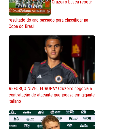
Cruzeiro busca repetir
resultado do ano passado para classificar na
Copa do Brasil
REFORÇO NÍVEL EUROPA? Cruzeiro negocia a
contratação de atacante que jogava em gigante
italiano