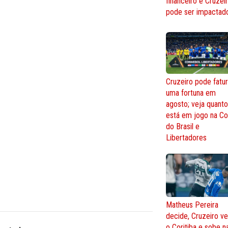
financeiro e Cruzei
pode ser impactad
Cruzeiro pode fatur
uma fortuna em
agosto; veja quant
está em jogo na C
do Brasil e
Libertadores
Matheus Pereira
decide, Cruzeiro v
o Coritiba e sobe n