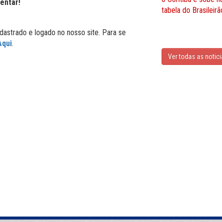
entar!
tabela do Brasileirã
dastrado e logado no nosso site. Para se
Aqui
.
Ver todas as notic