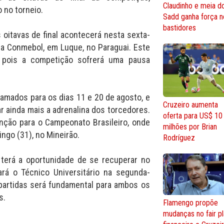
Claudinho e meia do
o no torneio.
Sadd ganha força n
bastidores
 oitavas de final acontecerá nesta sexta-
e da Conmebol, em Luque, no Paraguai. Este
, pois a competição sofrerá uma pausa
ramados para os dias 11 e 20 de agosto, e
Cruzeiro aumenta
r ainda mais a adrenalina dos torcedores.
oferta para US$ 10
tenção para o Campeonato Brasileiro, onde
milhões por Brian
ngo (31), no Mineirão.
Rodríguez
 terá a oportunidade de se recuperar no
rá o Técnico Universitário na segunda-
partidas será fundamental para ambos os
s.
Flamengo propõe
mudanças no fair p