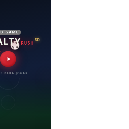
3D GAME
ALTY
3D
RUSH
E PARA JOGAR