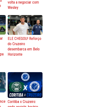
ro
volta a negociar com
o
Wesley
ar
ELE CHEGOU! Reforço
do Cruzeiro
o
desembarca em Belo
opa
Horizonte
ence
Coritiba x Cruzeiro:
a
onde assistir, horário,