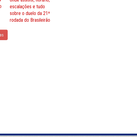
o
escalações e tudo
sobre o duelo da 21ª
rodada do Brasileirão
ias