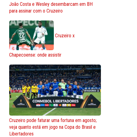
João Costa e Wesley desembarcam em BH
para assinar com o Cruzeiro
Cruzeiro x
Chapecoense: onde assistir
Cruzeiro pode faturar uma fortuna em agosto;
veja quanto está em jogo na Copa do Brasil e
Libertadores