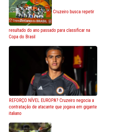
Cruzeiro busca repetir
resultado do ano passado para classificar na
Copa do Brasil
REFORÇO NÍVEL EUROPA? Cruzeiro negocia a
contratação de atacante que jogava em gigante
italiano