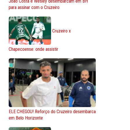
João Costa e Wesley desembarcam em BH
para assinar com o Cruzeiro
Cruzeiro x
Chapecoense: onde assistir
ELE CHEGOU! Reforço do Cruzeiro desembarca
em Belo Horizonte