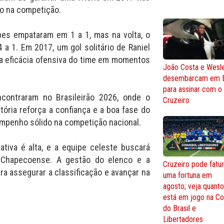
io na competição.
pes empataram em 1 a 1, mas na volta, o
a 1. Em 2017, um gol solitário de Raniel
o a eficácia ofensiva do time em momentos
João Costa e Wesl
desembarcam em 
para assinar com o
contraram no Brasileirão 2026, onde o
Cruzeiro
itória reforça a confiança e a boa fase do
mpenho sólido na competição nacional.
tiva é alta, e a equipe celeste buscará
a Chapecoense. A gestão do elenco e a
Cruzeiro pode fatur
ra assegurar a classificação e avançar na
uma fortuna em
agosto; veja quant
está em jogo na C
do Brasil e
Libertadores