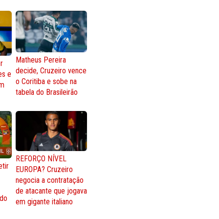
Matheus Pereira
r
decide, Cruzeiro vence
es e
o Coritiba e sobe na
om
tabela do Brasileirão
REFORÇO NÍVEL
tir
EUROPA? Cruzeiro
negocia a contratação
de atacante que jogava
 do
em gigante italiano