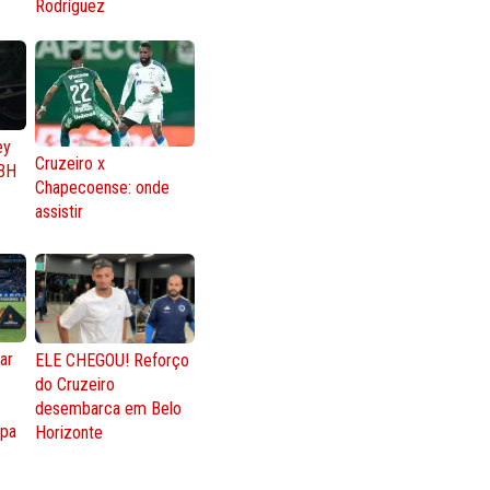
Rodríguez
ey
Cruzeiro x
BH
Chapecoense: onde
assistir
ar
ELE CHEGOU! Reforço
do Cruzeiro
o
desembarca em Belo
opa
Horizonte