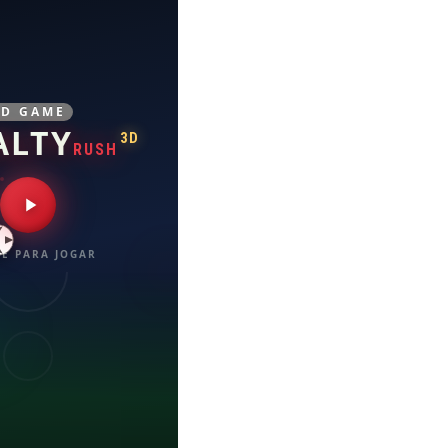
3D GAME
ALTY
3D
RUSH
E PARA JOGAR