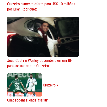
Cruzeiro aumenta oferta para US$ 10 milhões
por Brian Rodríguez
João Costa e Wesley desembarcam em BH
para assinar com o Cruzeiro
Cruzeiro x
Chapecoense: onde assistir