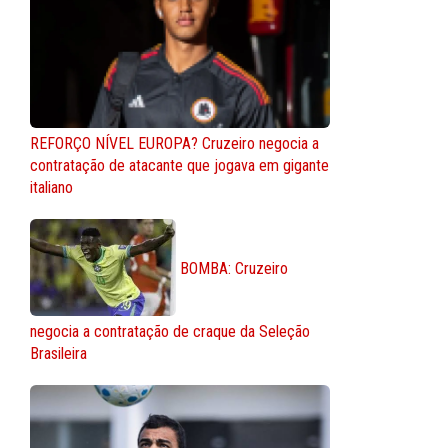
REFORÇO NÍVEL EUROPA? Cruzeiro negocia a
contratação de atacante que jogava em gigante
italiano
BOMBA: Cruzeiro
negocia a contratação de craque da Seleção
Brasileira