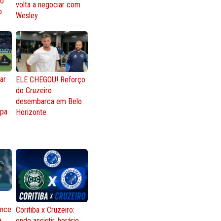
ro
volta a negociar com
o
Wesley
ar
ELE CHEGOU! Reforço
do Cruzeiro
o
desembarca em Belo
opa
Horizonte
ence
Coritiba x Cruzeiro:
a
onde assistir, horário,