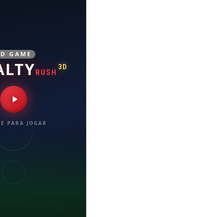
3D GAME
ALTY
3D
RUSH
E PARA JOGAR