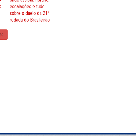
o
escalações e tudo
sobre o duelo da 21ª
rodada do Brasileirão
ias