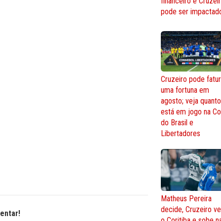
financeiro e Cruzei
pode ser impactad
Cruzeiro pode fatur
uma fortuna em
agosto; veja quant
está em jogo na C
do Brasil e
Libertadores
Matheus Pereira
decide, Cruzeiro v
entar!
o Coritiba e sobe n