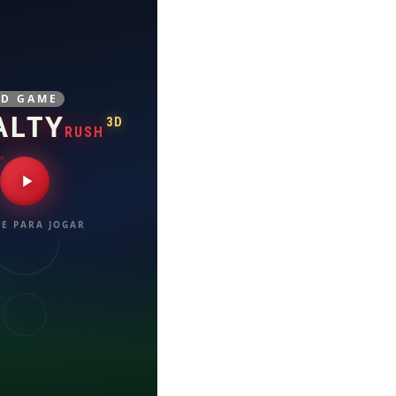
3D GAME
ALTY
3D
RUSH
E PARA JOGAR