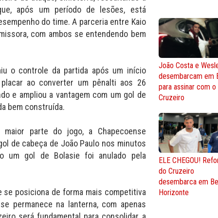
 que, após um período de lesões, está
desempenho do time. A parceria entre Kaio
romissora, com ambos se entendendo bem
João Costa e Wesl
iu o controle da partida após um início
desembarcam em 
 placar ao converter um pênalti aos 26
para assinar com o
ndo e ampliou a vantagem com um gol de
Cruzeiro
ada bem construída.
 maior parte do jogo, a Chapecoense
gol de cabeça de João Paulo nos minutos
do um gol de Bolasie foi anulado pela
ELE CHEGOU! Refo
do Cruzeiro
desembarca em Be
te se posiciona de forma mais competitiva
Horizonte
se permanece na lanterna, com apenas
eiro será fundamental para consolidar a