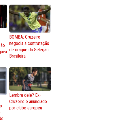
BOMBA: Cruzeiro
negocia a contratação
ção
de craque da Seleção
gava
Brasileira
Lembra dele? Ex-
Cruzeiro é anunciado
go
por clube europeu
e
 do