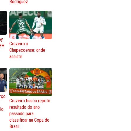
Rodríguez
ey
Cruzeiro x
BH
Chapecoense: onde
assistir
rço
Cruzeiro busca repetir
resultado do ano
lo
passado para
classificar na Copa do
Brasil