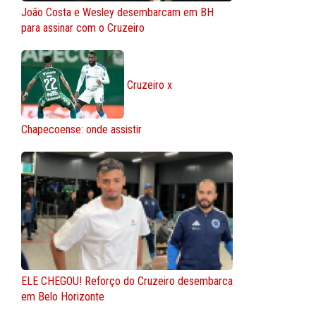
João Costa e Wesley desembarcam em BH
para assinar com o Cruzeiro
Cruzeiro x
Chapecoense: onde assistir
ELE CHEGOU! Reforço do Cruzeiro desembarca
em Belo Horizonte