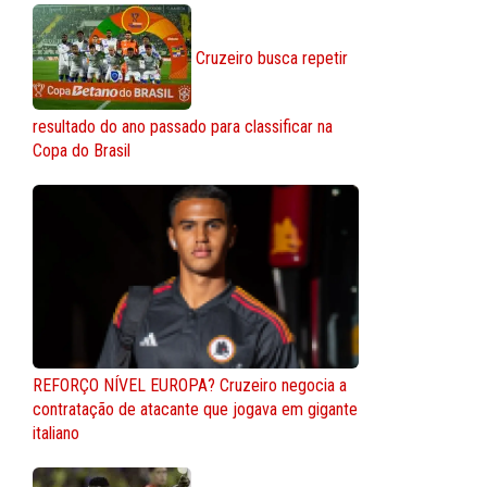
Cruzeiro busca repetir
resultado do ano passado para classificar na
Copa do Brasil
REFORÇO NÍVEL EUROPA? Cruzeiro negocia a
contratação de atacante que jogava em gigante
italiano