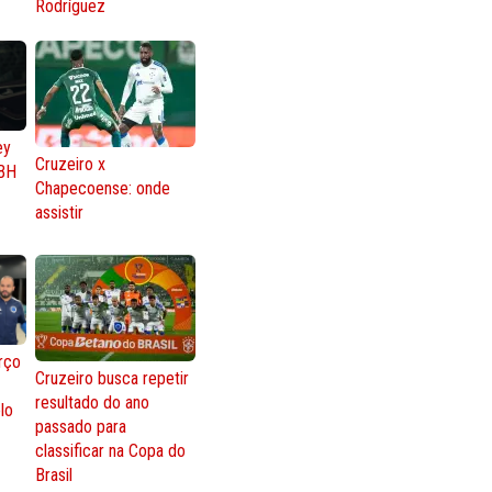
Rodríguez
ey
Cruzeiro x
BH
Chapecoense: onde
assistir
rço
Cruzeiro busca repetir
resultado do ano
lo
passado para
classificar na Copa do
Brasil