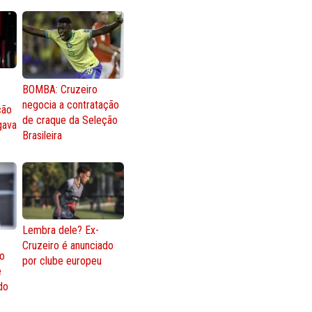
BOMBA: Cruzeiro
negocia a contratação
ção
de craque da Seleção
gava
Brasileira
Lembra dele? Ex-
Cruzeiro é anunciado
go
por clube europeu
e
 do