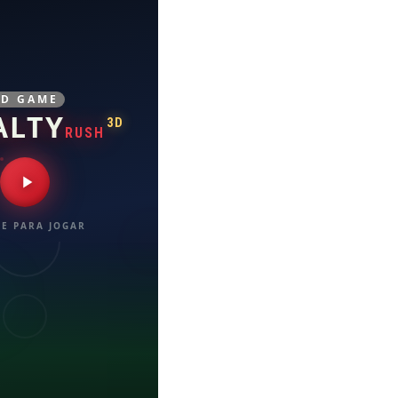
3D GAME
ALTY
3D
RUSH
E PARA JOGAR