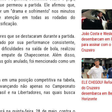
ue permeou a partida. Ele afirmou que,
por um "drama e sofrimento" nos minutos
 de atenção em todas as rodadas do
ificação.
João Costa e Wesl
es que se destacaram durante a partida.
desembarcam em 
ado por sua performance consistente,
para assinar com o
dificuldades na saída de bola, realizou
Cruzeiro
o empate da Chapecoense. Além disso,
eus gols anulado, foi mencionado como um
m em uma posição competitiva na tabela,
ELE CHEGOU! Refo
 avançando não apenas no Campeonato
do Cruzeiro
sil e na Libertadores, nas quais busca
desembarca em Be
Horizonte
á na quinta-feira, 28 de maio, contra o