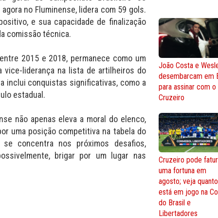
, agora no Fluminense, lidera com 59 gols.
sitivo, e sua capacidade de finalização
da comissão técnica.
o entre 2015 e 2018, permanece como um
João Costa e Wesl
vice-liderança na lista de artilheiros do
desembarcam em 
a inclui conquistas significativas, como a
para assinar com o
ulo estadual.
Cruzeiro
nse não apenas eleva a moral do elenco,
por uma posição competitiva na tabela do
a se concentra nos próximos desafios,
ossivelmente, brigar por um lugar nas
Cruzeiro pode fatur
uma fortuna em
agosto; veja quant
está em jogo na C
do Brasil e
Libertadores