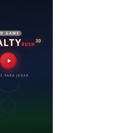
3D GAME
ALTY
3D
RUSH
E PARA JOGAR