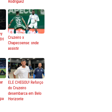
Rodríguez
ey
Cruzeiro x
BH
Chapecoense: onde
assistir
ar
ELE CHEGOU! Reforço
do Cruzeiro
o
desembarca em Belo
opa
Horizonte