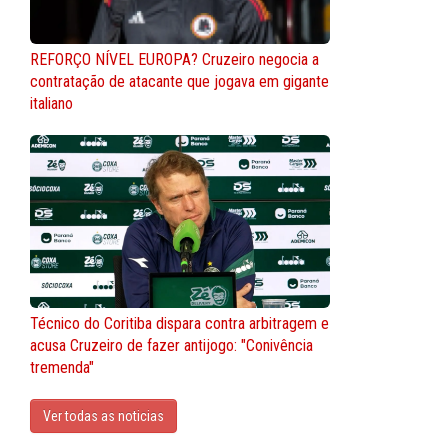
REFORÇO NÍVEL EUROPA? Cruzeiro negocia a
contratação de atacante que jogava em gigante
italiano
Técnico do Coritiba dispara contra arbitragem e
acusa Cruzeiro de fazer antijogo: "Conivência
tremenda"
Ver todas as noticias