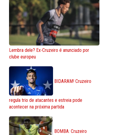
Lembra dele? Ex-Cruzeiro é anunciado por
clube europeu
BIDARAM! Cruzeiro
regula trio de atacantes e estreia pode
acontecer na próxima partida
BOMBA: Cruzeiro