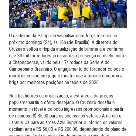
O caldeirão da Pampulha vai pulsar com força máxima no
próximo domingo (24), às 16h (de Brasília). A diretoria do
Cruzeiro soltou a ríspida atualização da bilheteria e confirma
que 33 mil torcedores já garantiram presença no duelo contra
a Chapecoense, válido pela 17ª rodada da Série A do
Campeonato Brasileiro. O engajamento do torcedor coloca o
moral da equipe em jogo e mostra que a torcida comprou a
briga por melhores posições na tabela de 2026.
Nos bastidores da organização, a estratégia de preços
populares surtiu o efeito desejado. O Cruzeiro desafia o
momento instável e colocou ingressos promocionais a partir
de ríspidos R$ 35,00 para os sócios nos setores Amarelo e
Laranja. Já para as áreas Azul Superior e Inferior, os valores
oscilam entre R$ 56,00 e R$ 200,00, dependendo do plano de
associação. Toda a operação de compra e resgate é