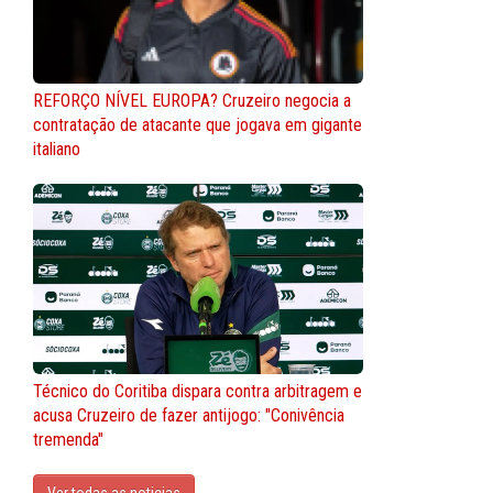
REFORÇO NÍVEL EUROPA? Cruzeiro negocia a
contratação de atacante que jogava em gigante
italiano
Técnico do Coritiba dispara contra arbitragem e
acusa Cruzeiro de fazer antijogo: "Conivência
tremenda"