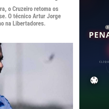
a, o Cruzeiro retoma os
e. O técnico Artur Jorge
ho na Libertadores.
PEN
CLIQU