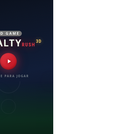
3D GAME
ALTY
3D
RUSH
E PARA JOGAR