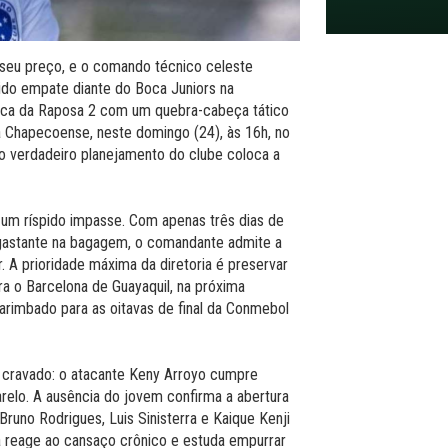
 seu preço, e o comando técnico celeste
pido empate diante do Boca Juniors na
 Toca da Raposa 2 com um quebra-cabeça tático
a Chapecoense, neste domingo (24), às 16h, no
 o verdadeiro planejamento do clube coloca a
a um ríspido impasse. Com apenas três dias de
sgastante na bagagem, o comandante admite a
r. A prioridade máxima da diretoria é preservar
ra o Barcelona de Guayaquil, na próxima
arimbado para as oitavas de final da Conmebol
á cravado: o atacante Keny Arroyo cumpre
relo. A ausência do jovem confirma a abertura
Bruno Rodrigues, Luis Sinisterra e Kaique Kenji
a reage ao cansaço crônico e estuda empurrar