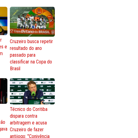
r
Cruzeiro busca repetir
es e
resultado do ano
om
passado para
classificar na Copa do
Brasil
Técnico do Coritiba
dispara contra
ção
arbitragem e acusa
gava
Cruzeiro de fazer
antijogo: "Conivência