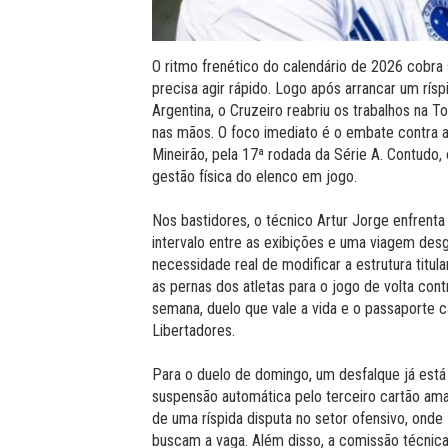
O ritmo frenético do calendário de 2026 cobra
precisa agir rápido. Logo após arrancar um rís
Argentina, o Cruzeiro reabriu os trabalhos na
nas mãos. O foco imediato é o embate contra 
Mineirão, pela 17ª rodada da Série A. Contudo,
gestão física do elenco em jogo.
Nos bastidores, o técnico Artur Jorge enfrent
intervalo entre as exibições e uma viagem de
necessidade real de modificar a estrutura titula
as pernas dos atletas para o jogo de volta cont
semana, duelo que vale a vida e o passaporte c
Libertadores.
Para o duelo de domingo, um desfalque já est
suspensão automática pelo terceiro cartão ama
de uma ríspida disputa no setor ofensivo, onde 
buscam a vaga. Além disso, a comissão técnic