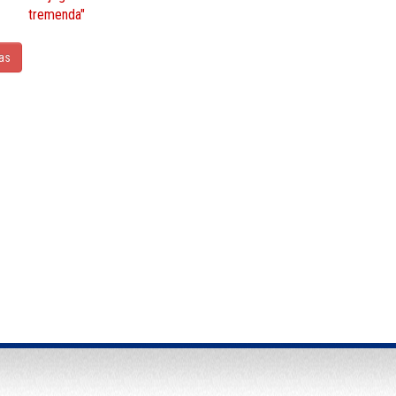
tremenda"
ias