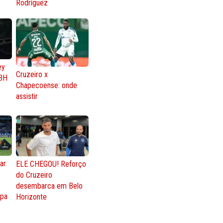
Rodríguez
ey
Cruzeiro x
BH
Chapecoense: onde
assistir
ar
ELE CHEGOU! Reforço
do Cruzeiro
o
desembarca em Belo
opa
Horizonte