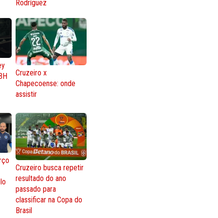
Rodríguez
ey
Cruzeiro x
BH
Chapecoense: onde
assistir
rço
Cruzeiro busca repetir
resultado do ano
lo
passado para
classificar na Copa do
Brasil