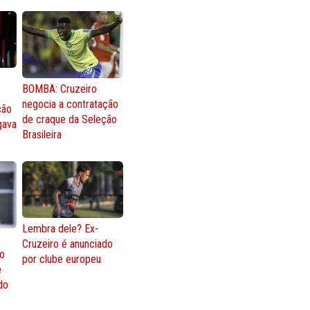
BOMBA: Cruzeiro
negocia a contratação
ção
de craque da Seleção
gava
Brasileira
Lembra dele? Ex-
Cruzeiro é anunciado
go
por clube europeu
e
 do