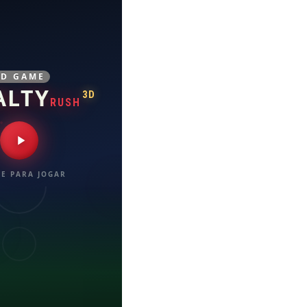
3D GAME
ALTY
3D
RUSH
E PARA JOGAR