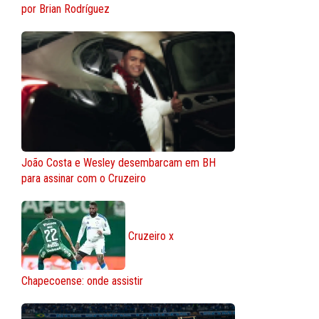
por Brian Rodríguez
João Costa e Wesley desembarcam em BH
para assinar com o Cruzeiro
Cruzeiro x
Chapecoense: onde assistir