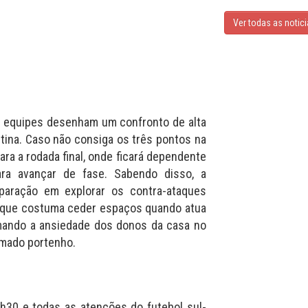
Ver todas as notic
s equipes desenham um confronto de alta
tina. Caso não consiga os três pontos na
ara a rodada final, onde ficará dependente
ra avançar de fase. Sabendo disso, a
paração em explorar os contra-ataques
, que costuma ceder espaços quando atua
rmando a ansiedade dos donos da casa no
amado portenho.
1h30 e todas as atenções do futebol sul-