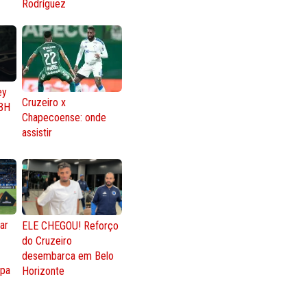
Rodríguez
ey
Cruzeiro x
BH
Chapecoense: onde
assistir
ar
ELE CHEGOU! Reforço
do Cruzeiro
o
desembarca em Belo
opa
Horizonte