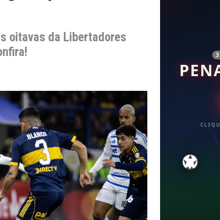
s oitavas da Libertadores
nfira!
PEN
CLIQU