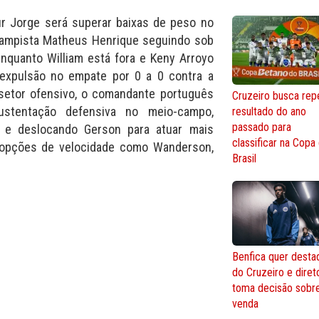
tur Jorge será superar baixas de peso no
o-campista Matheus Henrique seguindo sob
nquanto William está fora e Keny Arroyo
expulsão no empate por 0 a 0 contra a
 setor ofensivo, o comandante português
Cruzeiro busca repe
stentação defensiva no meio-campo,
resultado do ano
passado para
 e deslocando Gerson para atuar mais
classificar na Copa
opções de velocidade como Wanderson,
Brasil
Benfica quer desta
do Cruzeiro e diret
toma decisão sobr
venda