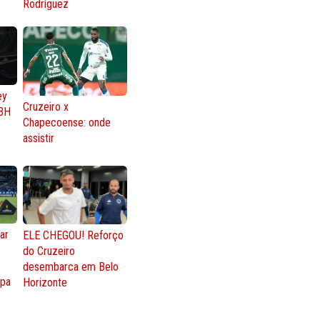
Rodríguez
ey
Cruzeiro x
BH
Chapecoense: onde
assistir
ar
ELE CHEGOU! Reforço
do Cruzeiro
o
desembarca em Belo
opa
Horizonte