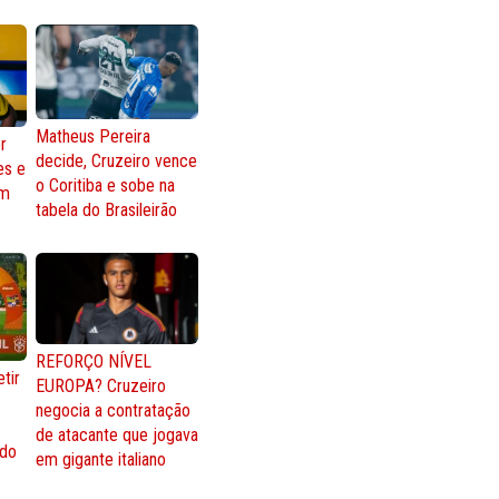
Matheus Pereira
r
decide, Cruzeiro vence
es e
o Coritiba e sobe na
om
tabela do Brasileirão
REFORÇO NÍVEL
tir
EUROPA? Cruzeiro
negocia a contratação
de atacante que jogava
 do
em gigante italiano