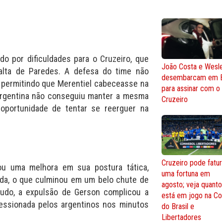
do por dificuldades para o Cruzeiro, que
João Costa e Wesl
lta de Paredes. A defesa do time não
desembarcam em 
 permitindo que Merentiel cabeceasse na
para assinar com o
 argentina não conseguiu manter a mesma
Cruzeiro
 oportunidade de tentar se reerguer na
Cruzeiro pode fatur
tou uma melhora em sua postura tática,
uma fortuna em
rda, o que culminou em um belo chute de
agosto; veja quant
tudo, a expulsão de Gerson complicou a
está em jogo na C
ressionada pelos argentinos nos minutos
do Brasil e
Libertadores