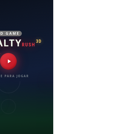
3D GAME
ALTY
3D
RUSH
E PARA JOGAR