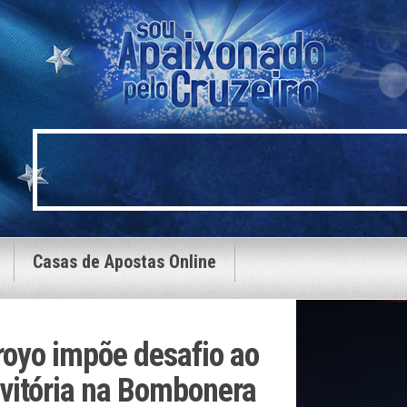
Casas de Apostas Online
royo impõe desafio ao
 vitória na Bombonera