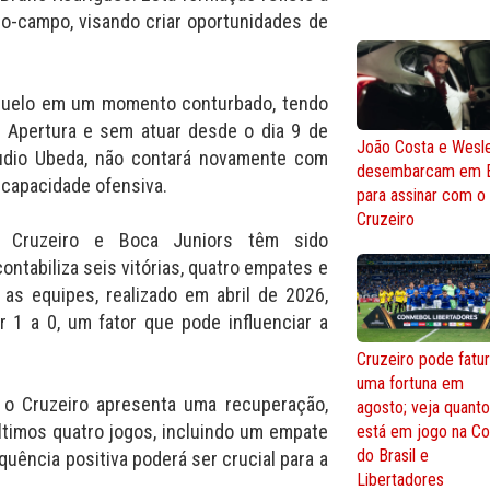
io-campo, visando criar oportunidades de
 duelo em um momento conturbado, tendo
 Apertura e sem atuar desde o dia 9 de
João Costa e Wesl
udio Ubeda, não contará novamente com
desembarcam em 
 capacidade ofensiva.
para assinar com o
Cruzeiro
re Cruzeiro e Boca Juniors têm sido
contabiliza seis vitórias, quatro empates e
 as equipes, realizado em abril de 2026,
r 1 a 0, um fator que pode influenciar a
Cruzeiro pode fatur
uma fortuna em
, o Cruzeiro apresenta uma recuperação,
agosto; veja quant
ltimos quatro jogos, incluindo um empate
está em jogo na C
do Brasil e
quência positiva poderá ser crucial para a
Libertadores
.