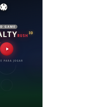
3D GAME
ALTY
3D
RUSH
E PARA JOGAR