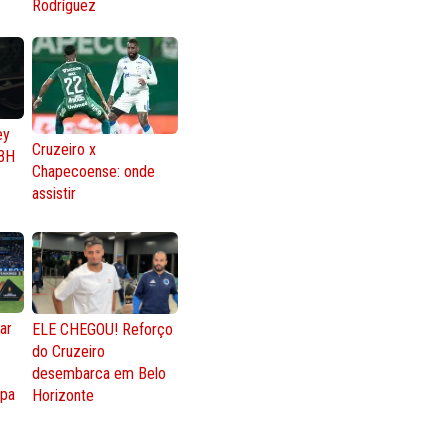
Rodríguez
ey
Cruzeiro x
BH
Chapecoense: onde
assistir
ar
ELE CHEGOU! Reforço
do Cruzeiro
o
desembarca em Belo
opa
Horizonte