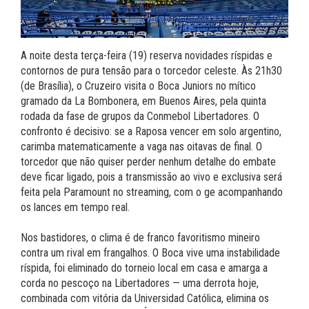
A noite desta terça-feira (19) reserva novidades ríspidas e
contornos de pura tensão para o torcedor celeste. Às 21h30
(de Brasília), o Cruzeiro visita o Boca Juniors no mítico
gramado da La Bombonera, em Buenos Aires, pela quinta
rodada da fase de grupos da Conmebol Libertadores. O
confronto é decisivo: se a Raposa vencer em solo argentino,
carimba matematicamente a vaga nas oitavas de final. O
torcedor que não quiser perder nenhum detalhe do embate
deve ficar ligado, pois a transmissão ao vivo e exclusiva será
feita pela Paramount no streaming, com o ge acompanhando
os lances em tempo real.
Nos bastidores, o clima é de franco favoritismo mineiro
contra um rival em frangalhos. O Boca vive uma instabilidade
ríspida, foi eliminado do torneio local em casa e amarga a
corda no pescoço na Libertadores — uma derrota hoje,
combinada com vitória da Universidad Católica, elimina os