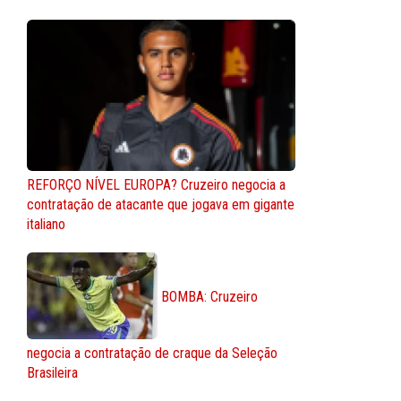
REFORÇO NÍVEL EUROPA? Cruzeiro negocia a
contratação de atacante que jogava em gigante
italiano
BOMBA: Cruzeiro
negocia a contratação de craque da Seleção
Brasileira