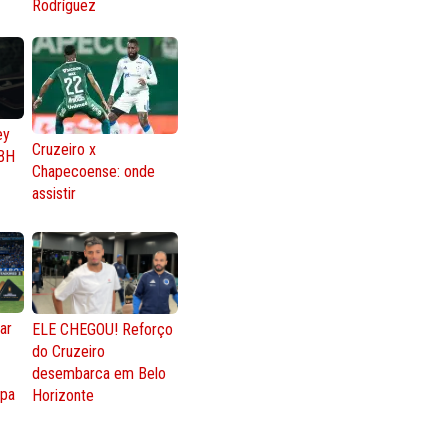
Rodríguez
ey
Cruzeiro x
BH
Chapecoense: onde
assistir
ar
ELE CHEGOU! Reforço
do Cruzeiro
o
desembarca em Belo
opa
Horizonte