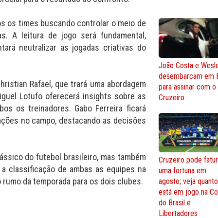
os os times buscando controlar o meio de
s. A leitura de jogo será fundamental,
tará neutralizar as jogadas criativas do
João Costa e Wesl
desembarcam em 
hristian Rafael, que trará uma abordagem
para assinar com o
iguel Lotufo oferecerá insights sobre as
Cruzeiro
os os treinadores. Gabo Ferreira ficará
ações no campo, destacando as decisões
ássico do futebol brasileiro, mas também
Cruzeiro pode fatur
a a classificação de ambas as equipes na
uma fortuna em
o rumo da temporada para os dois clubes.
agosto; veja quant
está em jogo na C
do Brasil e
Libertadores