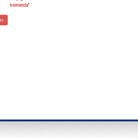
tremenda"
ias