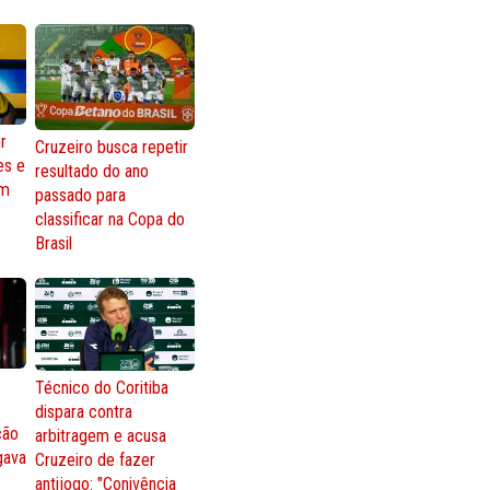
r
Cruzeiro busca repetir
es e
resultado do ano
om
passado para
classificar na Copa do
Brasil
Técnico do Coritiba
dispara contra
ção
arbitragem e acusa
gava
Cruzeiro de fazer
antijogo: "Conivência