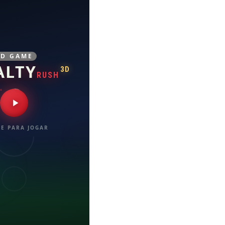
3D GAME
ALTY
3D
RUSH
E PARA JOGAR