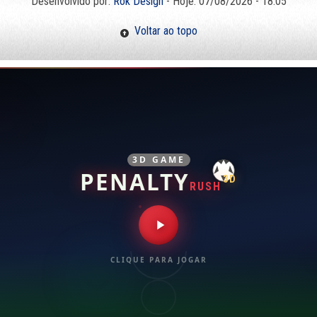
Desenvolvido por:
Rok Design
- Hoje: 07/08/2026 - 18:05
Voltar ao topo
3D GAME
PENALTY
3D
RUSH
CLIQUE PARA JOGAR