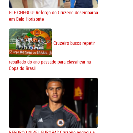
ELE CHEGOU! Reforço do Cruzeiro desembarca
em Belo Horizonte
Cruzeiro busca repetir
resultado do ano passado para classificar na
Copa do Brasil
REFORÇO NÍVEL EUROPA? Cruzeiro negocia a