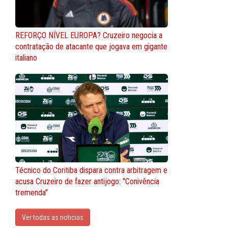
REFORÇO NÍVEL EUROPA? Cruzeiro negocia a
contratação de atacante que jogava em gigante
italiano
Técnico do Coritiba dispara contra arbitragem e
acusa Cruzeiro de fazer antijogo: "Conivência
tremenda"
Ver todas as noticias