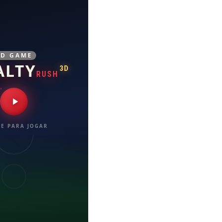
3D GAME
ALTY
3D
RUSH
E PARA JOGAR