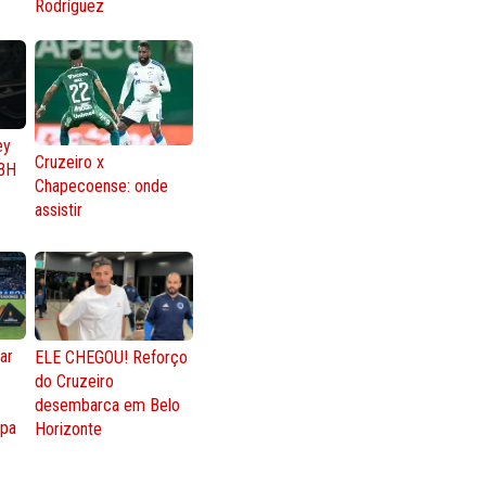
Rodríguez
ey
Cruzeiro x
BH
Chapecoense: onde
assistir
ar
ELE CHEGOU! Reforço
do Cruzeiro
o
desembarca em Belo
opa
Horizonte