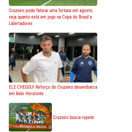
Cruzeiro pode faturar uma fortuna em agosto;
veja quanto está em jogo na Copa do Brasil e
Libertadores
ELE CHEGOU! Reforço do Cruzeiro desembarca
em Belo Horizonte
Cruzeiro busca repetir