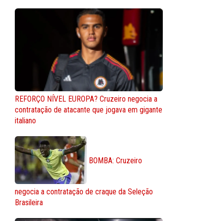
REFORÇO NÍVEL EUROPA? Cruzeiro negocia a
contratação de atacante que jogava em gigante
italiano
BOMBA: Cruzeiro
negocia a contratação de craque da Seleção
Brasileira