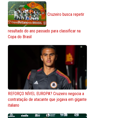
Cruzeiro busca repetir
resultado do ano passado para classificar na
Copa do Brasil
REFORÇO NÍVEL EUROPA? Cruzeiro negocia a
contratação de atacante que jogava em gigante
italiano