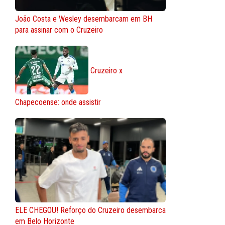
João Costa e Wesley desembarcam em BH
para assinar com o Cruzeiro
Cruzeiro x
Chapecoense: onde assistir
ELE CHEGOU! Reforço do Cruzeiro desembarca
em Belo Horizonte