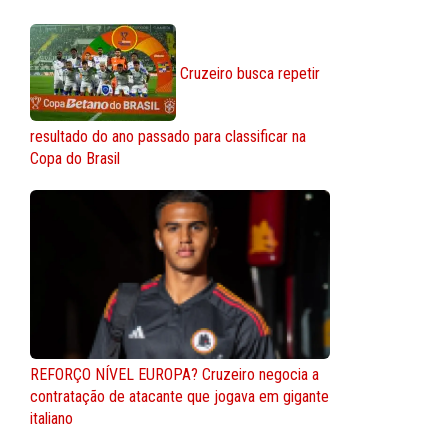
Cruzeiro busca repetir
resultado do ano passado para classificar na
Copa do Brasil
REFORÇO NÍVEL EUROPA? Cruzeiro negocia a
contratação de atacante que jogava em gigante
italiano