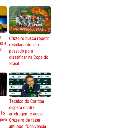
r
Cruzeiro busca repetir
es e
resultado do ano
om
passado para
classificar na Copa do
Brasil
Técnico do Coritiba
dispara contra
ção
arbitragem e acusa
gava
Cruzeiro de fazer
antijogo: "Conivência