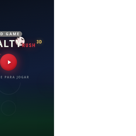
3D GAME
ALTY
3D
RUSH
E PARA JOGAR