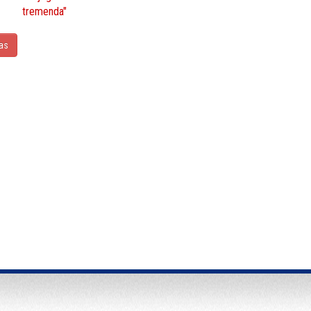
tremenda"
ias