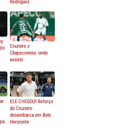
Rodríguez
ey
Cruzeiro x
BH
Chapecoense: onde
assistir
ar
ELE CHEGOU! Reforço
do Cruzeiro
o
desembarca em Belo
opa
Horizonte