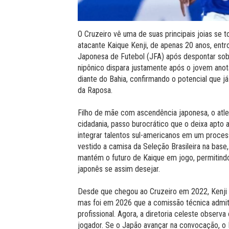
O Cruzeiro vê uma de suas principais joias se t
atacante Kaique Kenji, de apenas 20 anos, entr
Japonesa de Futebol (JFA) após despontar sob
nipônico dispara justamente após o jovem anot
diante do Bahia, confirmando o potencial que j
da Raposa.
Filho de mãe com ascendência japonesa, o atle
cidadania, passo burocrático que o deixa apto a
integrar talentos sul-americanos em um proces
vestido a camisa da Seleção Brasileira na base,
mantém o futuro de Kaique em jogo, permitindo
japonês se assim desejar.
Desde que chegou ao Cruzeiro em 2022, Kenji
mas foi em 2026 que a comissão técnica admiti
profissional. Agora, a diretoria celeste observa
jogador. Se o Japão avançar na convocação, o 