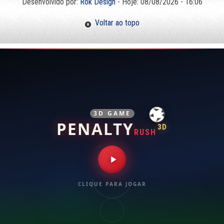
Desenvolvido por:
Rok Design
- Hoje: 08/08/2026 - 16:06
Voltar ao topo
3D GAME
PENALTY
3D
RUSH
CLIQUE PARA JOGAR