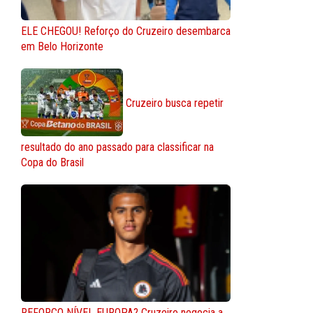
ELE CHEGOU! Reforço do Cruzeiro desembarca
em Belo Horizonte
Cruzeiro busca repetir
resultado do ano passado para classificar na
Copa do Brasil
REFORÇO NÍVEL EUROPA? Cruzeiro negocia a