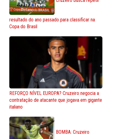
Cruzeiro busca repetir
resultado do ano passado para classificar na
Copa do Brasil
REFORÇO NÍVEL EUROPA? Cruzeiro negocia a
contratação de atacante que jogava em gigante
italiano
BOMBA: Cruzeiro