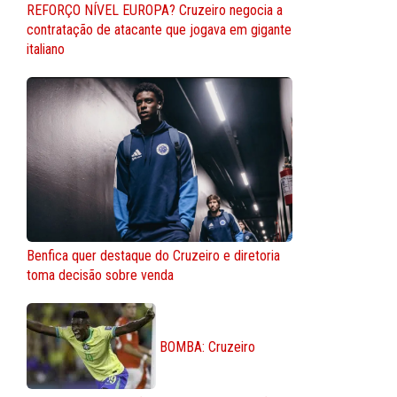
REFORÇO NÍVEL EUROPA? Cruzeiro negocia a
contratação de atacante que jogava em gigante
italiano
Benfica quer destaque do Cruzeiro e diretoria
toma decisão sobre venda
BOMBA: Cruzeiro