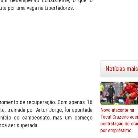
 um desempenho consistente, o que o
uta por uma vaga na Libertadores.
Notícias mais
m momento de recuperação. Com apenas 16
e, treinada por Artur Jorge, foi apontada
Novo atacante na
Toca! Cruzeiro ace
 início do campeonato, mas um começo
contratação de cra
sca ser superada.
por empréstimo.