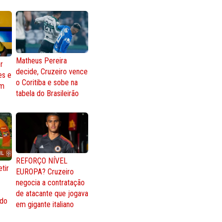
Matheus Pereira
r
decide, Cruzeiro vence
es e
o Coritiba e sobe na
om
tabela do Brasileirão
REFORÇO NÍVEL
tir
EUROPA? Cruzeiro
negocia a contratação
de atacante que jogava
 do
em gigante italiano