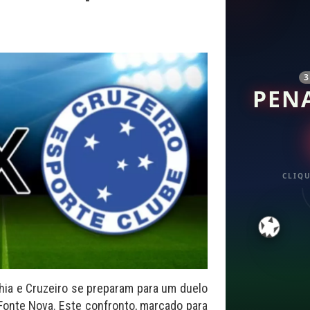
PEN
CLIQU
hia e Cruzeiro se preparam para um duelo
a Fonte Nova. Este confronto, marcado para