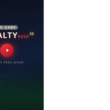
3D GAME
ALTY
3D
RUSH
E PARA JOGAR