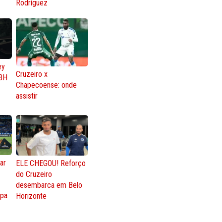
Rodríguez
ey
Cruzeiro x
BH
Chapecoense: onde
assistir
ar
ELE CHEGOU! Reforço
do Cruzeiro
o
desembarca em Belo
opa
Horizonte