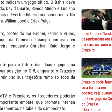
to indicam um jogo tático. O Bahia deve
do, David Duarte, Ramos Mingo e Luciano
ucas e Éverton Ribeiro ocupam o meio. No
a, Willian José e Erick Pulga.
ro, protegido por Fagner, Fabrício Bruno,
João Costa e Wesl
desembarcam em 
aguarda. O meio de campo contará com
para assinar com o
ira, enquanto Christian, Kaio Jorge e
Cruzeiro
ante para o futuro das duas equipes na
sua posição no G-5, enquanto o Cruzeiro
reiniciar sua trajetória rumo ao topo da
Cruzeiro pode fatur
uma fortuna em
agosto; veja quant
orTV e Premiere, os torcedores poderão
está em jogo na C
mportante embate, que promete intensa
do Brasil e
obramentos na tabela do campeonato.
Libertadores